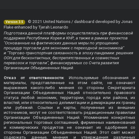
© 2021 United Nations / dashboard developed by Jonas
Version 3.5
Flake enhanced by Tjerah Leonardo
Подготовка данной платформы осуществлялась при финансовой
поддержке Республики Корея и КНР, а также в рамках проектов
"Основанные на фактических данных меры по упрощению
процедур торговли для экономик с переходной экономикой"
и "Торгово-транспортная связанность в эпоху пандемии: решения
ООН для бесконтактных, беспрепятственных и совместных
перевозок и торговли", финансируемых со Счета развития
Организации Объединенных Наций.
Отказ от ответственности
: Используемые обозначения и
материалы, представленные на этом сайте, не означают
выражения какого-либо мнения со стороны Секретариата
Организации Объединенных Наций относительно правового
статуса любой экономик, территории, города или района, их
властей, или относительно делимитации и демаркации их границ
или рубежей. Ссылки и карты, полученные из внешних
источников, могут не соответствовать редакционным правилам
Организации Объединенных Наций. Упоминание конкретных
региональных торговых соглашений, фирменных наименований
и коммерческих продуктов не означает их одобрения со
стороны Организации Объединенных Наций. Этот сайт может
содержать данные, мнения и утверждения различных