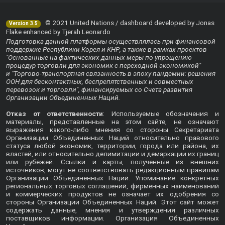
© 2021 United Nations / dashboard developed by Jonas
Version 3.5
Flake enhanced by Tjerah Leonardo
Подготовка данной платформы осуществлялась при финансовой
поддержке Республики Корея и КНР, а также в рамках проектов
"Основанные на фактических данных меры по упрощению
процедур торговли для экономик с переходной экономикой"
и "Торгово-транспортная связанность в эпоху пандемии: решения
ООН для бесконтактных, беспрепятственных и совместных
перевозок и торговли", финансируемых со Счета развития
Организации Объединенных Наций.
Отказ от ответственности
: Используемые обозначения и
материалы, представленные на этом сайте, не означают
выражения какого-либо мнения со стороны Секретариата
Организации Объединенных Наций относительно правового
статуса любой экономик, территории, города или района, их
властей, или относительно делимитации и демаркации их границ
или рубежей. Ссылки и карты, полученные из внешних
источников, могут не соответствовать редакционным правилам
Организации Объединенных Наций. Упоминание конкретных
региональных торговых соглашений, фирменных наименований
и коммерческих продуктов не означает их одобрения со
стороны Организации Объединенных Наций. Этот сайт может
содержать данные, мнения и утверждения различных
поставщиков информации. Организация Объединенных