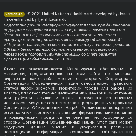
© 2021 United Nations / dashboard developed by Jonas
Version 3.5
Flake enhanced by Tjerah Leonardo
Подготовка данной платформы осуществлялась при финансовой
поддержке Республики Корея и КНР, а также в рамках проектов
"Основанные на фактических данных меры по упрощению
процедур торговли для экономик с переходной экономикой"
и "Торгово-транспортная связанность в эпоху пандемии: решения
ООН для бесконтактных, беспрепятственных и совместных
перевозок и торговли", финансируемых со Счета развития
Организации Объединенных Наций.
Отказ от ответственности
: Используемые обозначения и
материалы, представленные на этом сайте, не означают
выражения какого-либо мнения со стороны Секретариата
Организации Объединенных Наций относительно правового
статуса любой экономик, территории, города или района, их
властей, или относительно делимитации и демаркации их границ
или рубежей. Ссылки и карты, полученные из внешних
источников, могут не соответствовать редакционным правилам
Организации Объединенных Наций. Упоминание конкретных
региональных торговых соглашений, фирменных наименований
и коммерческих продуктов не означает их одобрения со
стороны Организации Объединенных Наций. Этот сайт может
содержать данные, мнения и утверждения различных
поставщиков информации. Организация Объединенных