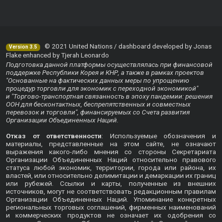
© 2021 United Nations / dashboard developed by Jonas
Version 3.5
Flake enhanced by Tjerah Leonardo
Подготовка данной платформы осуществлялась при финансовой
поддержке Республики Корея и КНР, а также в рамках проектов
"Основанные на фактических данных меры по упрощению
процедур торговли для экономик с переходной экономикой"
и "Торгово-транспортная связанность в эпоху пандемии: решения
ООН для бесконтактных, беспрепятственных и совместных
перевозок и торговли", финансируемых со Счета развития
Организации Объединенных Наций.
Отказ от ответственности
: Используемые обозначения и
материалы, представленные на этом сайте, не означают
выражения какого-либо мнения со стороны Секретариата
Организации Объединенных Наций относительно правового
статуса любой экономик, территории, города или района, их
властей, или относительно делимитации и демаркации их границ
или рубежей. Ссылки и карты, полученные из внешних
источников, могут не соответствовать редакционным правилам
Организации Объединенных Наций. Упоминание конкретных
региональных торговых соглашений, фирменных наименований
и коммерческих продуктов не означает их одобрения со