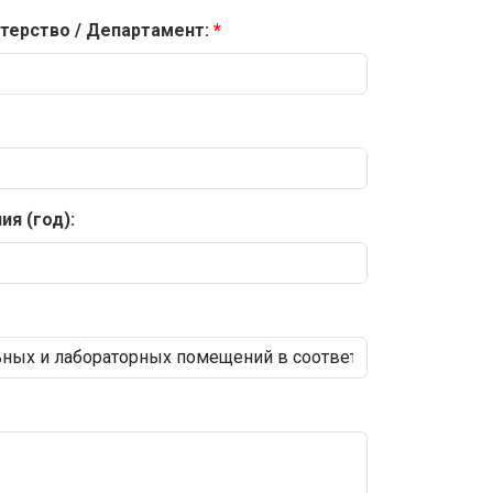
терство / Департамент:
я (год):