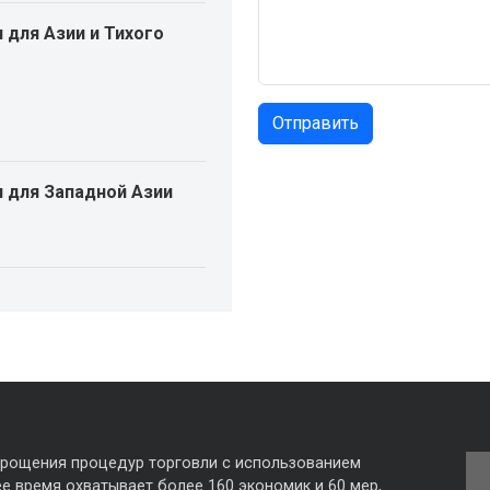
 для Азии и Тихого
 для Западной Азии
прощения процедур торговли с использованием
е время охватывает более 160 экономик и 60 мер,