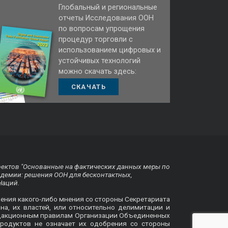
Глобальный и региональные
отчеты Исследования ООН
по вопросам упрощения
процедур торговли с
использованием цифровых и
устойчивых технологий
можно скачать здесь:
СКАЧАТЬ
оектов "Основанные на фактических данных меры по
ндемии: решения ООН для бесконтактных,
Наций.
жения какого-либо мнения со стороны Секретариата
на, их властей, или относительно делимитации и
 редакционным правилам Организации Объединенных
родуктов не означает их одобрения со стороны