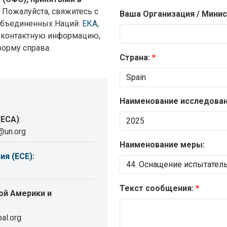
? Пожалуйста, свяжитесь с
Ваша Организация / Минис
Объединенных Наций:
ЕКА
,
я контактную информацию,
форму справа.
Страна:
Наименование исследовани
(ECA)
:
@un.org
Наименование меры:
ия (ECE)
:
Текст сообщения:
ой Америки и
al.org