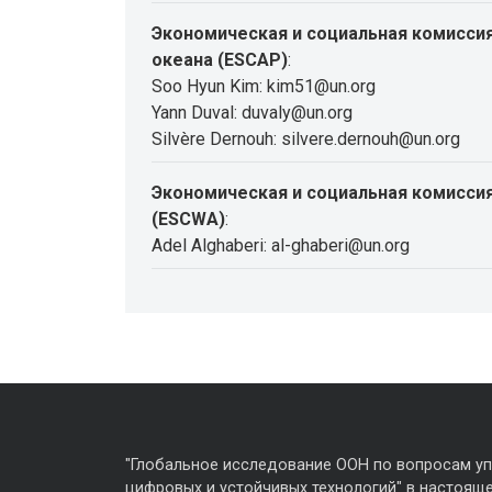
Экономическая и социальная комиссия
океана (ESCAP)
:
Soo Hyun Kim: kim51@un.org
Yann Duval: duvaly@un.org
Silvère Dernouh: silvere.dernouh@un.org
Экономическая и социальная комиссия
(ESCWA)
:
Adel Alghaberi: al-ghaberi@un.org
"Глобальное исследование ООН по вопросам у
цифровых и устойчивых технологий" в настояще