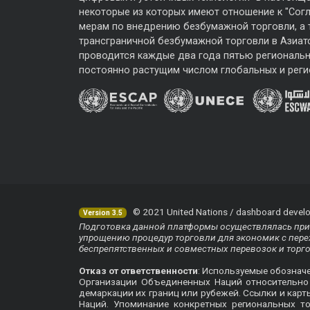
некоторые из которых имеют отношение к "Сог
мерам по внедрению безбумажной торговли, а
трансграничной безбумажной торговли в Азиат
проводится каждые два года пятью региональ
постоянно растущим числом глобальных и реги
© 2021 United Nations / dashboard develo
Version 3.5
Подготовка данной платформы осуществлялась при 
упрощению процедур торговли для экономик с перех
беспрепятственных и совместных перевозок и торг
Отказ от ответственности
: Используемые обознач
Организации Объединенных Наций относительно п
демаркации их границ или рубежей. Ссылки и кар
Наций. Упоминание конкретных региональных т