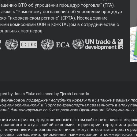
лашению ВТО об упрощении процедур торговли" (TFA),
 также к "Рамочному соглашению об упрощении процедур
ско-Тихоокеанском регионе" (CPTA). Исследование
ными комиссиями ООН и ЮНКТАДом в сотрудничестве с
ональных партнеров.
ped by Jonas Flake enhanced by Tjerah Leonardo
финансовой поддержке Республики Корея и КНР, а также в рамках пр
одной экономикой" и "Торгово-транспортная связанность в эпоху па
овли", финансируемых со Счета развития Организации Объединенных 
ения и материалы, представленные на этом сайте, не означают выра
равового статуса любой экономик, территории, города или райо
ты, полученные из внешних источников, могут не соответствовать
орговых соглашений, фирменных наименований и коммерческих п