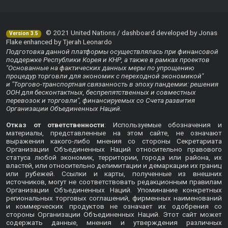
© 2021 United Nations / dashboard developed by Jonas
Version 3.5
Flake enhanced by Tjerah Leonardo
Подготовка данной платформы осуществлялась при финансовой
поддержке Республики Корея и КНР, а также в рамках проектов
"Основанные на фактических данных меры по упрощению
процедур торговли для экономик с переходной экономикой"
и "Торгово-транспортная связанность в эпоху пандемии: решения
ООН для бесконтактных, беспрепятственных и совместных
перевозок и торговли", финансируемых со Счета развития
Организации Объединенных Наций.
Отказ от ответственности
: Используемые обозначения и
материалы, представленные на этом сайте, не означают
выражения какого-либо мнения со стороны Секретариата
Организации Объединенных Наций относительно правового
статуса любой экономик, территории, города или района, их
властей, или относительно делимитации и демаркации их границ
или рубежей. Ссылки и карты, полученные из внешних
источников, могут не соответствовать редакционным правилам
Организации Объединенных Наций. Упоминание конкретных
региональных торговых соглашений, фирменных наименований
и коммерческих продуктов не означает их одобрения со
стороны Организации Объединенных Наций. Этот сайт может
содержать данные, мнения и утверждения различных