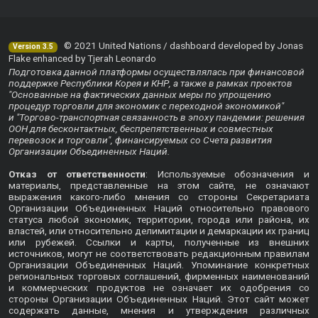
© 2021 United Nations / dashboard developed by Jonas
Version 3.5
Flake enhanced by Tjerah Leonardo
Подготовка данной платформы осуществлялась при финансовой
поддержке Республики Корея и КНР, а также в рамках проектов
"Основанные на фактических данных меры по упрощению
процедур торговли для экономик с переходной экономикой"
и "Торгово-транспортная связанность в эпоху пандемии: решения
ООН для бесконтактных, беспрепятственных и совместных
перевозок и торговли", финансируемых со Счета развития
Организации Объединенных Наций.
Отказ от ответственности
: Используемые обозначения и
материалы, представленные на этом сайте, не означают
выражения какого-либо мнения со стороны Секретариата
Организации Объединенных Наций относительно правового
статуса любой экономик, территории, города или района, их
властей, или относительно делимитации и демаркации их границ
или рубежей. Ссылки и карты, полученные из внешних
источников, могут не соответствовать редакционным правилам
Организации Объединенных Наций. Упоминание конкретных
региональных торговых соглашений, фирменных наименований
и коммерческих продуктов не означает их одобрения со
стороны Организации Объединенных Наций. Этот сайт может
содержать данные, мнения и утверждения различных