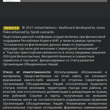
© 2021 United Nations / dashboard developed by Jonas
Version 3.5
Flake enhanced by Tjerah Leonardo
Подготовка данной платформы осуществлялась при финансовой
поддержке Республики Корея и КНР, а также в рамках проектов
"Основанные на фактических данных меры по упрощению
процедур торговли для экономик с переходной экономикой"
и "Торгово-транспортная связанность в эпоху пандемии: решения
ООН для бесконтактных, беспрепятственных и совместных
перевозок и торговли", финансируемых со Счета развития
Организации Объединенных Наций.
Отказ от ответственности
: Используемые обозначения и
материалы, представленные на этом сайте, не означают
выражения какого-либо мнения со стороны Секретариата
Организации Объединенных Наций относительно правового
статуса любой экономик, территории, города или района, их
властей, или относительно делимитации и демаркации их границ
или рубежей. Ссылки и карты, полученные из внешних
источников, могут не соответствовать редакционным правилам
Организации Объединенных Наций. Упоминание конкретных
региональных торговых соглашений, фирменных наименований