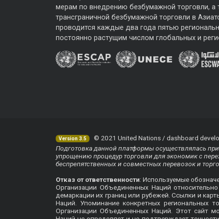
мерам по внедрению безбумажной торговли, а
трансграничной безбумажной торговли в Азиат
проводится каждые два года пятью региональ
постоянно растущим числом глобальных и реги
© 2021 United Nations / dashboard develo
Version 3.5
Подготовка данной платформы осуществлялась при 
упрощению процедур торговли для экономик с перех
беспрепятственных и совместных перевозок и торг
Отказ от ответственности
: Используемые обознач
Организации Объединенных Наций относительно п
демаркации их границ или рубежей. Ссылки и кар
Наций. Упоминание конкретных региональных т
Организации Объединенных Наций. Этот сайт м
Наций не определяет и не подтверждает точнос