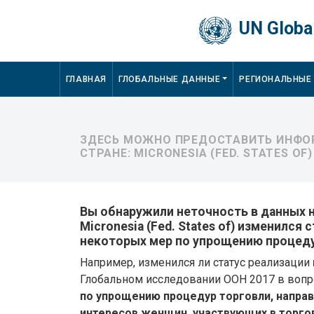
Skip to main content
UN Global
Main navigation
ГЛАВНАЯ
ГЛОБАЛЬНЫЕ ДАННЫЕ
РЕГИОНАЛЬНЫЕ
ЗДЕСЬ МОЖНО ПРЕДОСТАВИТЬ ИНФОР
СТРАНЕ: MICRONESIA (FED. STATES OF)
Вы обнаружили неточность в данных на
Micronesia (Fed. States of) изменился 
некоторых мер по упрощению процеду
Например, изменился ли статус реализации
Глобальном исследовании ООН 2017 в воп
по упрощению процедур торговли, напра
интересов женщин, участвующих в торго