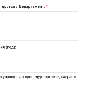
терство / Департамент:
я (год):