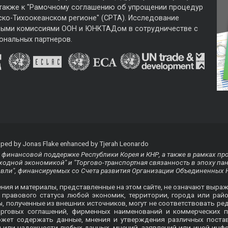
 также к "Рамочному соглашению об упрощении процедур
ско-Тихоокеанском регионе" (CPTA). Исследование
ными комиссиями ООН и ЮНКТАДом в сотрудничестве с
ональных партнеров.
ped by Jonas Flake enhanced by Tjerah Leonardo
финансовой поддержке Республики Корея и КНР, а также в рамках пр
одной экономикой" и "Торгово-транспортная связанность в эпоху па
овли", финансируемых со Счета развития Организации Объединенных 
ения и материалы, представленные на этом сайте, не означают выра
равового статуса любой экономик, территории, города или райо
ты, полученные из внешних источников, могут не соответствовать
орговых соглашений, фирменных наименований и коммерческих п
ожет содержать данные, мнения и утверждения различных пост
ти или надежности любых данных, мнений, заявлений или иной ин