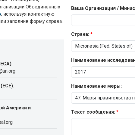
рганизации Объединенных
Ваша Организация / Минис
А
, используя контактную
или заполнив форму справа.
Страна:
Наименование исследовани
(ECA)
:
@un.org
(ECE)
:
Наименование меры:
ой Америки и
Текст сообщения:
al.org