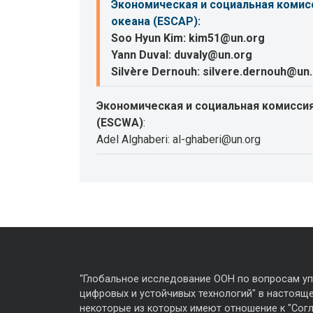
Экономическая и социальная комисс
океана (ESCAP)
:
Soo Hyun Kim: kim51@un.org
Yann Duval: duvaly@un.org
Silvère Dernouh: silvere.dernouh@un
Экономическая и социальная комиссия
(ESCWA)
:
Adel Alghaberi: al-ghaberi@un.org
"Глобальное исследование ООН по вопросам у
цифровых и устойчивых технологий" в настояще
некоторые из которых имеют отношение к "Сог