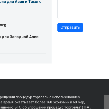
ия для Азии и Тихого
.org
 для Западной Азии
прощения процедур торговли с использованием
е время охватывает более 160 экономик и 60 мер,
лашению ВТО об упрощении процедур торговли" (TFA),