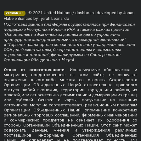
© 2021 United Nations / dashboard developed by Jonas
Version 3.5
Flake enhanced by Tjerah Leonardo
Подготовка данной платформы осуществлялась при финансовой
поддержке Республики Корея и КНР, а также в рамках проектов
"Основанные на фактических данных меры по упрощению
процедур торговли для экономик с переходной экономикой"
и "Торгово-транспортная связанность в эпоху пандемии: решения
ООН для бесконтактных, беспрепятственных и совместных
перевозок и торговли", финансируемых со Счета развития
Организации Объединенных Наций.
Отказ от ответственности
: Используемые обозначения и
материалы, представленные на этом сайте, не означают
выражения какого-либо мнения со стороны Секретариата
Организации Объединенных Наций относительно правового
статуса любой экономик, территории, города или района, их
властей, или относительно делимитации и демаркации их границ
или рубежей. Ссылки и карты, полученные из внешних
источников, могут не соответствовать редакционным правилам
Организации Объединенных Наций. Упоминание конкретных
региональных торговых соглашений, фирменных наименований
и коммерческих продуктов не означает их одобрения со
стороны Организации Объединенных Наций. Этот сайт может
содержать данные, мнения и утверждения различных
поставщиков информации. Организация Объединенных
Наций не определяет и не подтверждает точности или