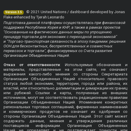
© 2021 United Nations / dashboard developed by Jonas
Version 3.5
Flake enhanced by Tjerah Leonardo
Подготовка данной платформы осуществлялась при финансовой
поддержке Республики Корея и КНР, а также в рамках проектов
"Основанные на фактических данных меры по упрощению
процедур торговли для экономик с переходной экономикой"
и "Торгово-транспортная связанность в эпоху пандемии: решения
ООН для бесконтактных, беспрепятственных и совместных
перевозок и торговли", финансируемых со Счета развития
Организации Объединенных Наций.
Отказ от ответственности
: Используемые обозначения и
материалы, представленные на этом сайте, не означают
выражения какого-либо мнения со стороны Секретариата
Организации Объединенных Наций относительно правового
статуса любой экономик, территории, города или района, их
властей, или относительно делимитации и демаркации их границ
или рубежей. Ссылки и карты, полученные из внешних
источников, могут не соответствовать редакционным правилам
Организации Объединенных Наций. Упоминание конкретных
региональных торговых соглашений, фирменных наименований
и коммерческих продуктов не означает их одобрения со
стороны Организации Объединенных Наций. Этот сайт может
содержать данные, мнения и утверждения различных
поставщиков информации. Организация Объединенных
Наций не определяет и не подтверждает точности или