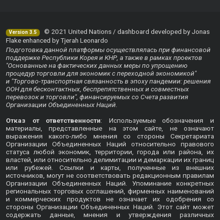
© 2021 United Nations / dashboard developed by Jonas
Version 3.5
Flake enhanced by Tjerah Leonardo
Подготовка данной платформы осуществлялась при финансовой
поддержке Республики Корея и КНР, а также в рамках проектов
"Основанные на фактических данных меры по упрощению
процедур торговли для экономик с переходной экономикой"
и "Торгово-транспортная связанность в эпоху пандемии: решения
ООН для бесконтактных, беспрепятственных и совместных
перевозок и торговли", финансируемых со Счета развития
Организации Объединенных Наций.
Отказ от ответственности
: Используемые обозначения и
материалы, представленные на этом сайте, не означают
выражения какого-либо мнения со стороны Секретариата
Организации Объединенных Наций относительно правового
статуса любой экономик, территории, города или района, их
властей, или относительно делимитации и демаркации их границ
или рубежей. Ссылки и карты, полученные из внешних
источников, могут не соответствовать редакционным правилам
Организации Объединенных Наций. Упоминание конкретных
региональных торговых соглашений, фирменных наименований
и коммерческих продуктов не означает их одобрения со
стороны Организации Объединенных Наций. Этот сайт может
содержать данные, мнения и утверждения различных