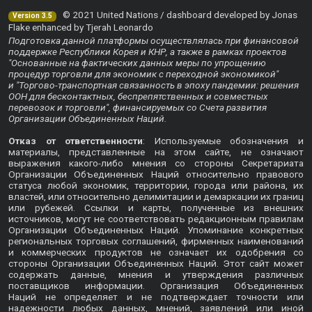
© 2021 United Nations / dashboard developed by Jonas
Version 3.5
Flake enhanced by Tjerah Leonardo
Подготовка данной платформы осуществлялась при финансовой
поддержке Республики Корея и КНР, а также в рамках проектов
"Основанные на фактических данных меры по упрощению
процедур торговли для экономик с переходной экономикой"
и "Торгово-транспортная связанность в эпоху пандемии: решения
ООН для бесконтактных, беспрепятственных и совместных
перевозок и торговли", финансируемых со Счета развития
Организации Объединенных Наций.
Отказ от ответственности
: Используемые обозначения и
материалы, представленные на этом сайте, не означают
выражения какого-либо мнения со стороны Секретариата
Организации Объединенных Наций относительно правового
статуса любой экономик, территории, города или района, их
властей, или относительно делимитации и демаркации их границ
или рубежей. Ссылки и карты, полученные из внешних
источников, могут не соответствовать редакционным правилам
Организации Объединенных Наций. Упоминание конкретных
региональных торговых соглашений, фирменных наименований
и коммерческих продуктов не означает их одобрения со
стороны Организации Объединенных Наций. Этот сайт может
содержать данные, мнения и утверждения различных
поставщиков информации. Организация Объединенных
Наций не определяет и не подтверждает точности или
надежности любых данных, мнений, заявлений или иной