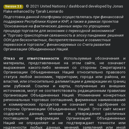
© 2021 United Nations / dashboard developed by Jonas
Version 3.5
Flake enhanced by Tjerah Leonardo
Подготовка данной платформы осуществлялась при финансовой
поддержке Республики Корея и КНР, а также в рамках проектов
"Основанные на фактических данных меры по упрощению
процедур торговли для экономик с переходной экономикой"
и "Торгово-транспортная связанность в эпоху пандемии: решения
ООН для бесконтактных, беспрепятственных и совместных
перевозок и торговли", финансируемых со Счета развития
Организации Объединенных Наций.
Отказ от ответственности
: Используемые обозначения и
материалы, представленные на этом сайте, не означают
выражения какого-либо мнения со стороны Секретариата
Организации Объединенных Наций относительно правового
статуса любой экономик, территории, города или района, их
властей, или относительно делимитации и демаркации их границ
или рубежей. Ссылки и карты, полученные из внешних
источников, могут не соответствовать редакционным правилам
Организации Объединенных Наций. Упоминание конкретных
региональных торговых соглашений, фирменных наименований
и коммерческих продуктов не означает их одобрения со
стороны Организации Объединенных Наций. Этот сайт может
содержать данные, мнения и утверждения различных
поставщиков информации. Организация Объединенных
Наций не определяет и не подтверждает точности или
надежности любых данных, мнений, заявлений или иной