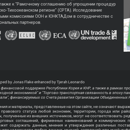
 также к "Рамочному соглашению об упрощении процедур
ско-Тихоокеанском регионе" (CPTA). Исследование
ными комиссиями ООН и ЮНКТАДом в сотрудничестве с
ональных партнеров.
ped by Jonas Flake enhanced by Tjerah Leonardo
финансовой поддержке Республики Корея и КНР, а также в рамках пр
одной экономикой" и "Торгово-транспортная связанность в эпоху па
овли", финансируемых со Счета развития Организации Объединенных 
ения и материалы, представленные на этом сайте, не означают выра
равового статуса любой экономик, территории, города или райо
ты, полученные из внешних источников, могут не соответствовать
орговых соглашений, фирменных наименований и коммерческих п
ожет содержать данные, мнения и утверждения различных пост
ти или надежности любых данных, мнений, заявлений или иной ин