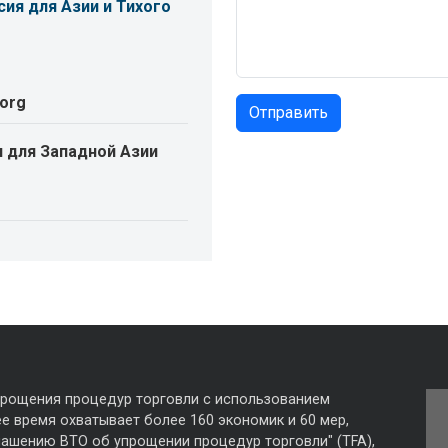
ия для Азии и Тихого
.org
 для Западной Азии
прощения процедур торговли с использованием
е время охватывает более 160 экономик и 60 мер,
лашению ВТО об упрощении процедур торговли" (TFA),