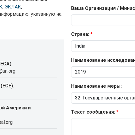
К
,
ЭКЛАК
,
Ваша Организация / Минис
 информацию, указанную на
Страна:
Наименование исследовани
(ECA)
:
@un.org
(ECE)
:
Наименование меры:
ой Америки и
Текст сообщения:
al.org