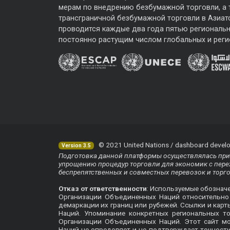
мерам по внедрению безбумажной торговли, а
трансграничной безбумажной торговли в Азиат
проводится каждые два года пятью региональ
постоянно растущим числом глобальных и реги
© 2021 United Nations / dashboard develo
Version 3.5
Подготовка данной платформы осуществлялась при 
упрощению процедур торговли для экономик с перех
беспрепятственных и совместных перевозок и торг
Отказ от ответственности
: Используемые обознач
Организации Объединенных Наций относительно п
демаркации их границ или рубежей. Ссылки и кар
Наций. Упоминание конкретных региональных т
Организации Объединенных Наций. Этот сайт м
Наций не определяет и не подтверждает точнос