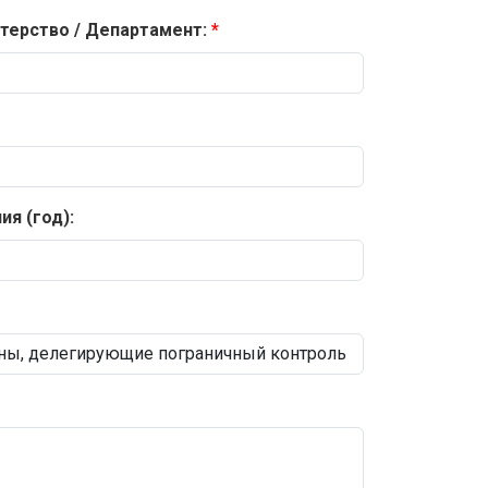
терство / Департамент:
я (год):