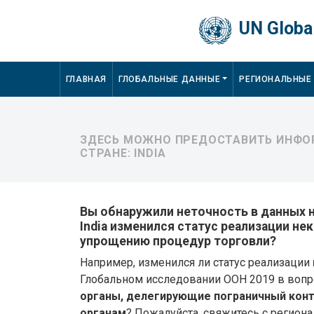
Skip to main content
UN Global
Main navigation
ГЛАВНАЯ
ГЛОБАЛЬНЫЕ ДАННЫЕ
РЕГИОНАЛЬНЫЕ
ЗДЕСЬ МОЖНО ПРЕДОСТАВИТЬ ИНФОР
СТРАНЕ: INDIA
Вы обнаружили неточность в данных на
India изменился статус реализации не
упрощению процедур торговли?
Например, изменился ли статус реализации
Глобальном исследовании ООН 2019 в воп
органы, делегирующие пограничный ко
органам
? Пожалуйста, свяжитесь с регио