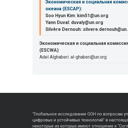
Экономическая и социальная комисс
океана (ESCAP)
:
Soo Hyun Kim: kim51@un.org
Yann Duval: duvaly@un.org
Silvère Dernouh: silvere.dernouh@un
Экономическая и социальная комиссия
(ESCWA)
:
Adel Alghaberi: al-ghaberi@un.org
"Глобальное исследование ООН по вопросам у
цифровых и устойчивых технологий" в настояще
некоторые из которых имеют отношение к "Сог