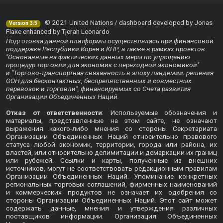
© 2021 United Nations / dashboard developed by Jonas
Version 3.5
Flake enhanced by Tjerah Leonardo
Подготовка данной платформы осуществлялась при финансовой
поддержке Республики Корея и КНР, а также в рамках проектов
"Основанные на фактических данных меры по упрощению
процедур торговли для экономик с переходной экономикой"
и "Торгово-транспортная связанность в эпоху пандемии: решения
ООН для бесконтактных, беспрепятственных и совместных
перевозок и торговли", финансируемых со Счета развития
Организации Объединенных Наций.
Отказ от ответственности
: Используемые обозначения и
материалы, представленные на этом сайте, не означают
выражения какого-либо мнения со стороны Секретариата
Организации Объединенных Наций относительно правового
статуса любой экономик, территории, города или района, их
властей, или относительно делимитации и демаркации их границ
или рубежей. Ссылки и карты, полученные из внешних
источников, могут не соответствовать редакционным правилам
Организации Объединенных Наций. Упоминание конкретных
региональных торговых соглашений, фирменных наименований
и коммерческих продуктов не означает их одобрения со
стороны Организации Объединенных Наций. Этот сайт может
содержать данные, мнения и утверждения различных
поставщиков информации. Организация Объединенных