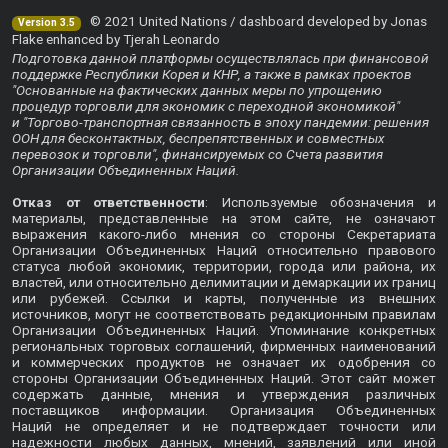
© 2021 United Nations / dashboard developed by Jonas
Version 3.5
Flake enhanced by Tjerah Leonardo
Подготовка данной платформы осуществлялась при финансовой
поддержке Республики Корея и КНР, а также в рамках проектов
"Основанные на фактических данных меры по упрощению
процедур торговли для экономик с переходной экономикой"
и "Торгово-транспортная связанность в эпоху пандемии: решения
ООН для бесконтактных, беспрепятственных и совместных
перевозок и торговли", финансируемых со Счета развития
Организации Объединенных Наций.
Отказ от ответственности
: Используемые обозначения и
материалы, представленные на этом сайте, не означают
выражения какого-либо мнения со стороны Секретариата
Организации Объединенных Наций относительно правового
статуса любой экономик, территории, города или района, их
властей, или относительно делимитации и демаркации их границ
или рубежей. Ссылки и карты, полученные из внешних
источников, могут не соответствовать редакционным правилам
Организации Объединенных Наций. Упоминание конкретных
региональных торговых соглашений, фирменных наименований
и коммерческих продуктов не означает их одобрения со
стороны Организации Объединенных Наций. Этот сайт может
содержать данные, мнения и утверждения различных
поставщиков информации. Организация Объединенных
Наций не определяет и не подтверждает точности или
надежности любых данных, мнений, заявлений или иной