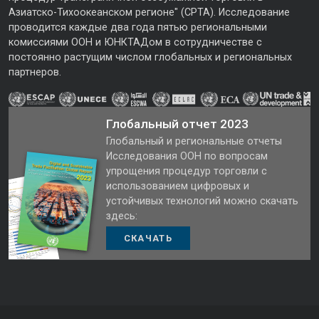
Азиатско-Тихоокеанском регионе" (CPTA). Исследование
проводится каждые два года пятью региональными
комиссиями ООН и ЮНКТАДом в сотрудничестве с
постоянно растущим числом глобальных и региональных
партнеров.
Глобальный отчет 2023
Глобальный и региональные отчеты
Исследования ООН по вопросам
упрощения процедур торговли с
использованием цифровых и
устойчивых технологий можно скачать
здесь:
СКАЧАТЬ