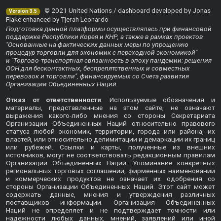
© 2021 United Nations / dashboard developed by Jonas
Version 3.5
Flake enhanced by Tjerah Leonardo
Подготовка данной платформы осуществлялась при финансовой
поддержке Республики Корея и КНР, а также в рамках проектов
"Основанные на фактических данных меры по упрощению
процедур торговли для экономик с переходной экономикой"
и "Торгово-транспортная связанность в эпоху пандемии: решения
ООН для бесконтактных, беспрепятственных и совместных
перевозок и торговли", финансируемых со Счета развития
Организации Объединенных Наций.
Отказ от ответственности
: Используемые обозначения и
материалы, представленные на этом сайте, не означают
выражения какого-либо мнения со стороны Секретариата
Организации Объединенных Наций относительно правового
статуса любой экономик, территории, города или района, их
властей, или относительно делимитации и демаркации их границ
или рубежей. Ссылки и карты, полученные из внешних
источников, могут не соответствовать редакционным правилам
Организации Объединенных Наций. Упоминание конкретных
региональных торговых соглашений, фирменных наименований
и коммерческих продуктов не означает их одобрения со
стороны Организации Объединенных Наций. Этот сайт может
содержать данные, мнения и утверждения различных
поставщиков информации. Организация Объединенных
Наций не определяет и не подтверждает точности или
надежности любых данных, мнений, заявлений или иной