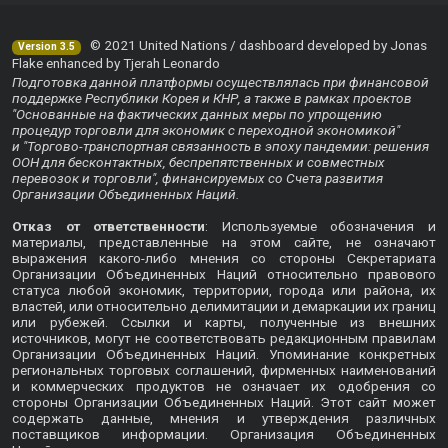
© 2021 United Nations / dashboard developed by Jonas
Version 3.5
Flake enhanced by Tjerah Leonardo
Подготовка данной платформы осуществлялась при финансовой
поддержке Республики Корея и КНР, а также в рамках проектов
"Основанные на фактических данных меры по упрощению
процедур торговли для экономик с переходной экономикой"
и "Торгово-транспортная связанность в эпоху пандемии: решения
ООН для бесконтактных, беспрепятственных и совместных
перевозок и торговли", финансируемых со Счета развития
Организации Объединенных Наций.
Отказ от ответственности
: Используемые обозначения и
материалы, представленные на этом сайте, не означают
выражения какого-либо мнения со стороны Секретариата
Организации Объединенных Наций относительно правового
статуса любой экономик, территории, города или района, их
властей, или относительно делимитации и демаркации их границ
или рубежей. Ссылки и карты, полученные из внешних
источников, могут не соответствовать редакционным правилам
Организации Объединенных Наций. Упоминание конкретных
региональных торговых соглашений, фирменных наименований
и коммерческих продуктов не означает их одобрения со
стороны Организации Объединенных Наций. Этот сайт может
содержать данные, мнения и утверждения различных
поставщиков информации. Организация Объединенных