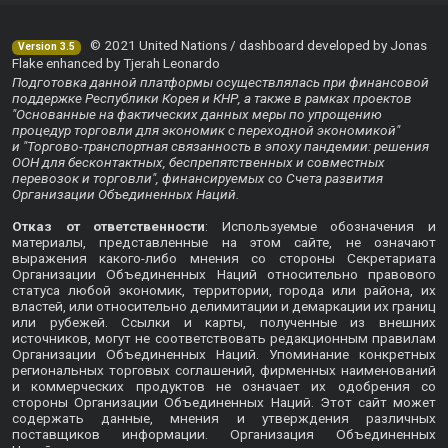
© 2021 United Nations / dashboard developed by Jonas
Version 3.5
Flake enhanced by Tjerah Leonardo
Подготовка данной платформы осуществлялась при финансовой
поддержке Республики Корея и КНР, а также в рамках проектов
"Основанные на фактических данных меры по упрощению
процедур торговли для экономик с переходной экономикой"
и "Торгово-транспортная связанность в эпоху пандемии: решения
ООН для бесконтактных, беспрепятственных и совместных
перевозок и торговли", финансируемых со Счета развития
Организации Объединенных Наций.
Отказ от ответственности
: Используемые обозначения и
материалы, представленные на этом сайте, не означают
выражения какого-либо мнения со стороны Секретариата
Организации Объединенных Наций относительно правового
статуса любой экономик, территории, города или района, их
властей, или относительно делимитации и демаркации их границ
или рубежей. Ссылки и карты, полученные из внешних
источников, могут не соответствовать редакционным правилам
Организации Объединенных Наций. Упоминание конкретных
региональных торговых соглашений, фирменных наименований
и коммерческих продуктов не означает их одобрения со
стороны Организации Объединенных Наций. Этот сайт может
содержать данные, мнения и утверждения различных
поставщиков информации. Организация Объединенных