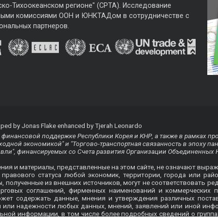
ско-Тихоокеанском регионе" (CPTA). Исследование
ными комиссиями ООН и ЮНКТАДом в сотрудничестве с
ональных партнеров.
ped by Jonas Flake enhanced by Tjerah Leonardo
финансовой поддержке Республики Корея и КНР, а также в рамках пр
одной экономикой" и "Торгово-транспортная связанность в эпоху па
овли", финансируемых со Счета развития Организации Объединенных 
ения и материалы, представленные на этом сайте, не означают выра
равового статуса любой экономик, территории, города или райо
ты, полученные из внешних источников, могут не соответствовать
орговых соглашений, фирменных наименований и коммерческих п
ожет содержать данные, мнения и утверждения различных пост
ти или надежности любых данных, мнений, заявлений или иной ин
ьной информации, в том числе более подробных сведений о группа