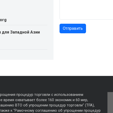
.org
 для Западной Азии
прощения процедур торговли с использованием
е время охватывает более 160 экономик и 60 мер,
лашению ВТО об упрощении процедур торговли" (TFA),
 также к "Рамочному соглашению об упрощении процедур