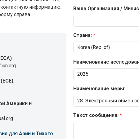
я контактную информацию,
Ваша Организация / Минис
форму справа.
Страна:
(ECA)
:
Наименование исследовани
@un.org
(ECE)
:
Наименование меры:
ой Америки и
Текст сообщения:
al.org
ия для Азии и Тихого