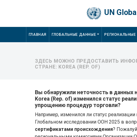
Skip to main content
UN Global
Main navigation
ГЛАВНАЯ
ГЛОБАЛЬНЫЕ ДАННЫЕ
РЕГИОНАЛЬНЫЕ
ЗДЕСЬ МОЖНО ПРЕДОСТАВИТЬ ИНФОР
СТРАНЕ: KOREA (REP. OF)
Вы обнаружили неточность в данных на
Korea (Rep. of) изменился статус реа
упрощению процедур торговли?
Например, изменился ли статус реализации
Глобальном исследовании ООН 2025 в воп
сертификатами происхождения
? Пожалуй
региональными комиссиями Организации 