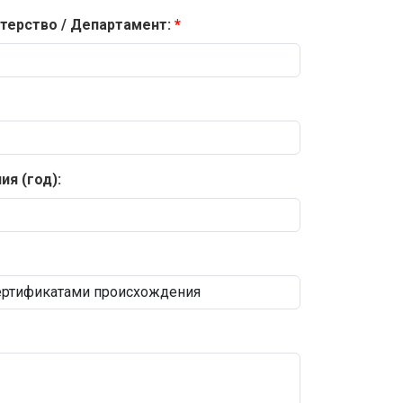
терство / Департамент:
я (год):