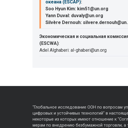
океана (ESCAP)
:
Soo Hyun Kim: kim51@un.org
Yann Duval: duvaly@un.org
Silvère Dernouh: silvere.dernouh@un
Экономическая и социальная комиссия
(ESCWA)
:
Adel Alghaberi: al-ghaberi@un.org
"Глобальное исследование ООН по вопросам у
цифровых и устойчивых технологий" в настояще
некоторые из которых имеют отношение к "Сог
мерам по внедрению безбумажной торговли, а