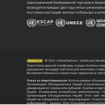
трансграничной безбумажной торговли в Азиат
проводится каждые два года пятью региональ
постоянно растущим числом глобальных и реги
© 2021 United Nations / dashboard develo
Version 3.5
Подготовка данной платформы осуществлялась при 
упрощению процедур торговли для экономик с перех
беспрепятственных и совместных перевозок и торг
Отказ от ответственности
: Используемые обознач
Организации Объединенных Наций относительно п
демаркации их границ или рубежей. Ссылки и кар
Наций. Упоминание конкретных региональных т
Организации Объединенных Наций. Этот сайт м
Наций не определяет и не подтверждает точнос
информации / данных. Для получения дополнител