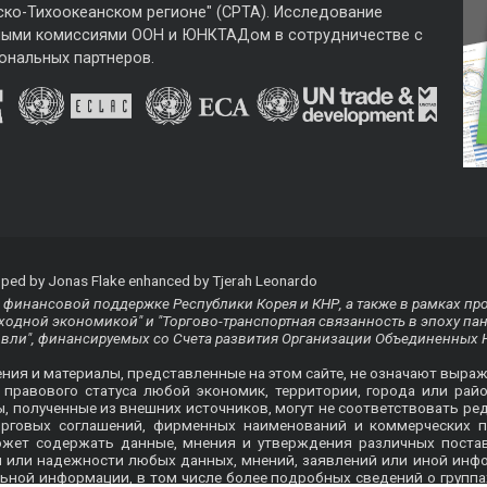
ско-Тихоокеанском регионе" (CPTA). Исследование
ными комиссиями ООН и ЮНКТАДом в сотрудничестве с
ональных партнеров.
ped by Jonas Flake enhanced by Tjerah Leonardo
финансовой поддержке Республики Корея и КНР, а также в рамках пр
одной экономикой" и "Торгово-транспортная связанность в эпоху па
овли", финансируемых со Счета развития Организации Объединенных 
ения и материалы, представленные на этом сайте, не означают выра
равового статуса любой экономик, территории, города или райо
ты, полученные из внешних источников, могут не соответствовать
орговых соглашений, фирменных наименований и коммерческих п
ожет содержать данные, мнения и утверждения различных пост
ти или надежности любых данных, мнений, заявлений или иной ин
ьной информации, в том числе более подробных сведений о группа