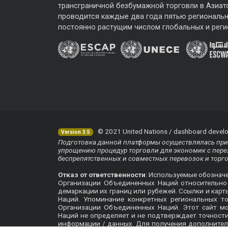
трансграничной безбумажной торговли в Азиат
проводится каждые два года пятью региональ
постоянно растущим числом глобальных и реги
© 2021 United Nations / dashboard develo
Version 3.5
Подготовка данной платформы осуществлялась при 
упрощению процедур торговли для экономик с перех
беспрепятственных и совместных перевозок и торг
Отказ от ответственности
: Используемые обознач
Организации Объединенных Наций относительно п
демаркации их границ или рубежей. Ссылки и кар
Наций. Упоминание конкретных региональных т
Организации Объединенных Наций. Этот сайт м
Наций не определяет и не подтверждает точнос
информации / данных. Для получения дополнител