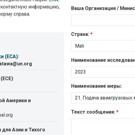
я контактную информацию,
Ваша Организация / Минис
форму справа.
Страна:
и (ECA)
:
Наименование исследовани
katawa@un.org
(ECE)
:
Наименование меры:
ой Америки и
Текст сообщения:
al.org
 для Азии и Тихого