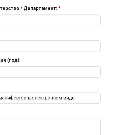
терство / Департамент:
я (год):