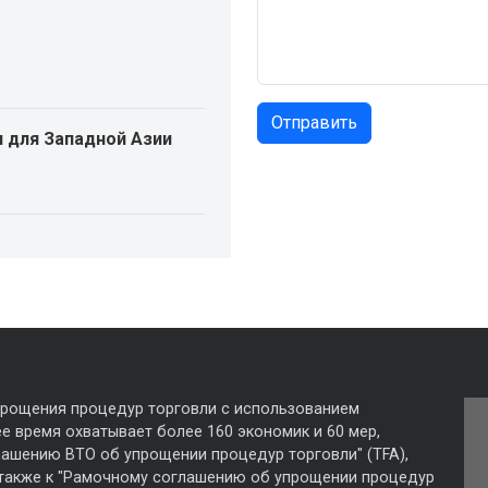
 для Западной Азии
прощения процедур торговли с использованием
е время охватывает более 160 экономик и 60 мер,
лашению ВТО об упрощении процедур торговли" (TFA),
 также к "Рамочному соглашению об упрощении процедур