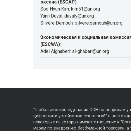
океана (ESCAP)
:
Soo Hyun Kim: kim51@un.org
Yann Duval: duvaly@un.org
Silvère Dernouh: silvere.dernouh@un.org
Экономическая и социальная комиссия
(ESCWA)
:
Adel Alghaberi: al-ghaberi@un.org
"Глобальное исследование ООН по вопросам у
цифровых и устойчивых технологий" в настояще
некоторые из которых имеют отношение к "Сог
мерам по внедрению безбумажной торговли, а