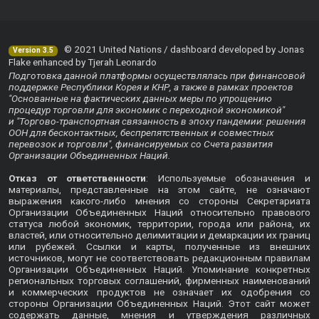
© 2021 United Nations / dashboard developed by Jonas
Version 3.5
Flake enhanced by Tjerah Leonardo
Подготовка данной платформы осуществлялась при финансовой
поддержке Республики Корея и КНР, а также в рамках проектов
"Основанные на фактических данных меры по упрощению
процедур торговли для экономик с переходной экономикой"
и "Торгово-транспортная связанность в эпоху пандемии: решения
ООН для бесконтактных, беспрепятственных и совместных
перевозок и торговли", финансируемых со Счета развития
Организации Объединенных Наций.
Отказ от ответственности
: Используемые обозначения и
материалы, представленные на этом сайте, не означают
выражения какого-либо мнения со стороны Секретариата
Организации Объединенных Наций относительно правового
статуса любой экономик, территории, города или района, их
властей, или относительно делимитации и демаркации их границ
или рубежей. Ссылки и карты, полученные из внешних
источников, могут не соответствовать редакционным правилам
Организации Объединенных Наций. Упоминание конкретных
региональных торговых соглашений, фирменных наименований
и коммерческих продуктов не означает их одобрения со
стороны Организации Объединенных Наций. Этот сайт может
содержать данные, мнения и утверждения различных