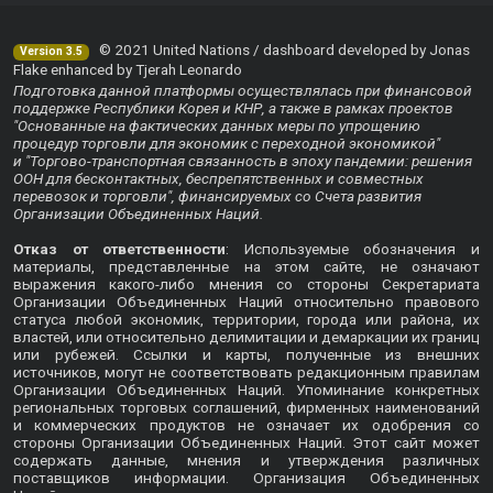
© 2021 United Nations / dashboard developed by Jonas
Version 3.5
Flake enhanced by Tjerah Leonardo
Подготовка данной платформы осуществлялась при финансовой
поддержке Республики Корея и КНР, а также в рамках проектов
"Основанные на фактических данных меры по упрощению
процедур торговли для экономик с переходной экономикой"
и "Торгово-транспортная связанность в эпоху пандемии: решения
ООН для бесконтактных, беспрепятственных и совместных
перевозок и торговли", финансируемых со Счета развития
Организации Объединенных Наций.
Отказ от ответственности
: Используемые обозначения и
материалы, представленные на этом сайте, не означают
выражения какого-либо мнения со стороны Секретариата
Организации Объединенных Наций относительно правового
статуса любой экономик, территории, города или района, их
властей, или относительно делимитации и демаркации их границ
или рубежей. Ссылки и карты, полученные из внешних
источников, могут не соответствовать редакционным правилам
Организации Объединенных Наций. Упоминание конкретных
региональных торговых соглашений, фирменных наименований
и коммерческих продуктов не означает их одобрения со
стороны Организации Объединенных Наций. Этот сайт может
содержать данные, мнения и утверждения различных
поставщиков информации. Организация Объединенных