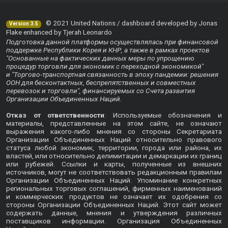
© 2021 United Nations / dashboard developed by Jonas
Version 3.5
Flake enhanced by Tjerah Leonardo
Подготовка данной платформы осуществлялась при финансовой
поддержке Республики Корея и КНР, а также в рамках проектов
"Основанные на фактических данных меры по упрощению
процедур торговли для экономик с переходной экономикой"
и "Торгово-транспортная связанность в эпоху пандемии: решения
ООН для бесконтактных, беспрепятственных и совместных
перевозок и торговли", финансируемых со Счета развития
Организации Объединенных Наций.
Отказ от ответственности
: Используемые обозначения и
материалы, представленные на этом сайте, не означают
выражения какого-либо мнения со стороны Секретариата
Организации Объединенных Наций относительно правового
статуса любой экономик, территории, города или района, их
властей, или относительно делимитации и демаркации их границ
или рубежей. Ссылки и карты, полученные из внешних
источников, могут не соответствовать редакционным правилам
Организации Объединенных Наций. Упоминание конкретных
региональных торговых соглашений, фирменных наименований
и коммерческих продуктов не означает их одобрения со
стороны Организации Объединенных Наций. Этот сайт может
содержать данные, мнения и утверждения различных
поставщиков информации. Организация Объединенных