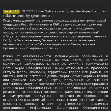
© 2021 United Nations / dashboard developed by Jonas
Version 3.5
Flake enhanced by Tjerah Leonardo
Подготовка данной платформы осуществлялась при финансовой
поддержке Республики Корея и КНР, а также в рамках проектов
"Основанные на фактических данных меры по упрощению
процедур торговли для экономик с переходной экономикой"
и "Торгово-транспортная связанность в эпоху пандемии: решения
ООН для бесконтактных, беспрепятственных и совместных
перевозок и торговли", финансируемых со Счета развития
Организации Объединенных Наций.
Отказ от ответственности
: Используемые обозначения и
материалы, представленные на этом сайте, не означают
выражения какого-либо мнения со стороны Секретариата
Организации Объединенных Наций относительно правового
статуса любой экономик, территории, города или района, их
властей, или относительно делимитации и демаркации их границ
или рубежей. Ссылки и карты, полученные из внешних
источников, могут не соответствовать редакционным правилам
Организации Объединенных Наций. Упоминание конкретных
региональных торговых соглашений, фирменных наименований
и коммерческих продуктов не означает их одобрения со
стороны Организации Объединенных Наций. Этот сайт может
содержать данные, мнения и утверждения различных
поставщиков информации. Организация Объединенных