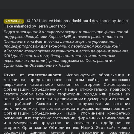
© 2021 United Nations / dashboard developed by Jonas
Version 3.5
Flake enhanced by Tjerah Leonardo
Подготовка данной платформы осуществлялась при финансовой
поддержке Республики Корея и КНР, а также в рамках проектов
"Основанные на фактических данных меры по упрощению
процедур торговли для экономик с переходной экономикой"
и "Торгово-транспортная связанность в эпоху пандемии: решения
ООН для бесконтактных, беспрепятственных и совместных
перевозок и торговли", финансируемых со Счета развития
Организации Объединенных Наций.
Отказ от ответственности
: Используемые обозначения и
материалы, представленные на этом сайте, не означают
выражения какого-либо мнения со стороны Секретариата
Организации Объединенных Наций относительно правового
статуса любой экономик, территории, города или района, их
властей, или относительно делимитации и демаркации их границ
или рубежей. Ссылки и карты, полученные из внешних
источников, могут не соответствовать редакционным правилам
Организации Объединенных Наций. Упоминание конкретных
региональных торговых соглашений, фирменных наименований
и коммерческих продуктов не означает их одобрения со
стороны Организации Объединенных Наций. Этот сайт может
содержать данные, мнения и утверждения различных