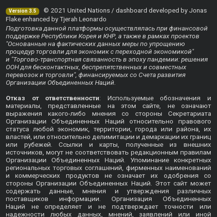
© 2021 United Nations / dashboard developed by Jonas
Version 3.5
Flake enhanced by Tjerah Leonardo
Подготовка данной платформы осуществлялась при финансовой
поддержке Республики Корея и КНР, а также в рамках проектов
"Основанные на фактических данных меры по упрощению
процедур торговли для экономик с переходной экономикой"
и "Торгово-транспортная связанность в эпоху пандемии: решения
ООН для бесконтактных, беспрепятственных и совместных
перевозок и торговли", финансируемых со Счета развития
Организации Объединенных Наций.
Отказ от ответственности
: Используемые обозначения и
материалы, представленные на этом сайте, не означают
выражения какого-либо мнения со стороны Секретариата
Организации Объединенных Наций относительно правового
статуса любой экономик, территории, города или района, их
властей, или относительно делимитации и демаркации их границ
или рубежей. Ссылки и карты, полученные из внешних
источников, могут не соответствовать редакционным правилам
Организации Объединенных Наций. Упоминание конкретных
региональных торговых соглашений, фирменных наименований
и коммерческих продуктов не означает их одобрения со
стороны Организации Объединенных Наций. Этот сайт может
содержать данные, мнения и утверждения различных
поставщиков информации. Организация Объединенных
Наций не определяет и не подтверждает точности или
надежности любых данных, мнений, заявлений или иной