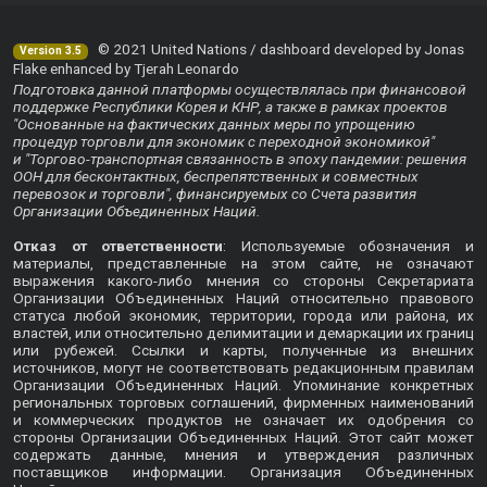
© 2021 United Nations / dashboard developed by Jonas
Version 3.5
Flake enhanced by Tjerah Leonardo
Подготовка данной платформы осуществлялась при финансовой
поддержке Республики Корея и КНР, а также в рамках проектов
"Основанные на фактических данных меры по упрощению
процедур торговли для экономик с переходной экономикой"
и "Торгово-транспортная связанность в эпоху пандемии: решения
ООН для бесконтактных, беспрепятственных и совместных
перевозок и торговли", финансируемых со Счета развития
Организации Объединенных Наций.
Отказ от ответственности
: Используемые обозначения и
материалы, представленные на этом сайте, не означают
выражения какого-либо мнения со стороны Секретариата
Организации Объединенных Наций относительно правового
статуса любой экономик, территории, города или района, их
властей, или относительно делимитации и демаркации их границ
или рубежей. Ссылки и карты, полученные из внешних
источников, могут не соответствовать редакционным правилам
Организации Объединенных Наций. Упоминание конкретных
региональных торговых соглашений, фирменных наименований
и коммерческих продуктов не означает их одобрения со
стороны Организации Объединенных Наций. Этот сайт может
содержать данные, мнения и утверждения различных
поставщиков информации. Организация Объединенных