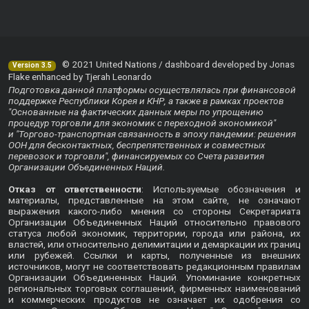
© 2021 United Nations / dashboard developed by Jonas
Version 3.5
Flake enhanced by Tjerah Leonardo
Подготовка данной платформы осуществлялась при финансовой
поддержке Республики Корея и КНР, а также в рамках проектов
"Основанные на фактических данных меры по упрощению
процедур торговли для экономик с переходной экономикой"
и "Торгово-транспортная связанность в эпоху пандемии: решения
ООН для бесконтактных, беспрепятственных и совместных
перевозок и торговли", финансируемых со Счета развития
Организации Объединенных Наций.
Отказ от ответственности
: Используемые обозначения и
материалы, представленные на этом сайте, не означают
выражения какого-либо мнения со стороны Секретариата
Организации Объединенных Наций относительно правового
статуса любой экономик, территории, города или района, их
властей, или относительно делимитации и демаркации их границ
или рубежей. Ссылки и карты, полученные из внешних
источников, могут не соответствовать редакционным правилам
Организации Объединенных Наций. Упоминание конкретных
региональных торговых соглашений, фирменных наименований
и коммерческих продуктов не означает их одобрения со