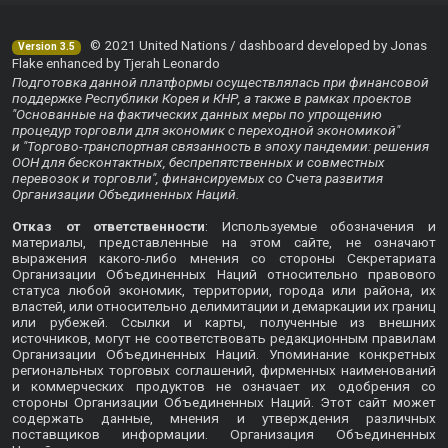
© 2021 United Nations / dashboard developed by Jonas
Version 3.5
Flake enhanced by Tjerah Leonardo
Подготовка данной платформы осуществлялась при финансовой
поддержке Республики Корея и КНР, а также в рамках проектов
"Основанные на фактических данных меры по упрощению
процедур торговли для экономик с переходной экономикой"
и "Торгово-транспортная связанность в эпоху пандемии: решения
ООН для бесконтактных, беспрепятственных и совместных
перевозок и торговли", финансируемых со Счета развития
Организации Объединенных Наций.
Отказ от ответственности
: Используемые обозначения и
материалы, представленные на этом сайте, не означают
выражения какого-либо мнения со стороны Секретариата
Организации Объединенных Наций относительно правового
статуса любой экономик, территории, города или района, их
властей, или относительно делимитации и демаркации их границ
или рубежей. Ссылки и карты, полученные из внешних
источников, могут не соответствовать редакционным правилам
Организации Объединенных Наций. Упоминание конкретных
региональных торговых соглашений, фирменных наименований
и коммерческих продуктов не означает их одобрения со
стороны Организации Объединенных Наций. Этот сайт может
содержать данные, мнения и утверждения различных
поставщиков информации. Организация Объединенных