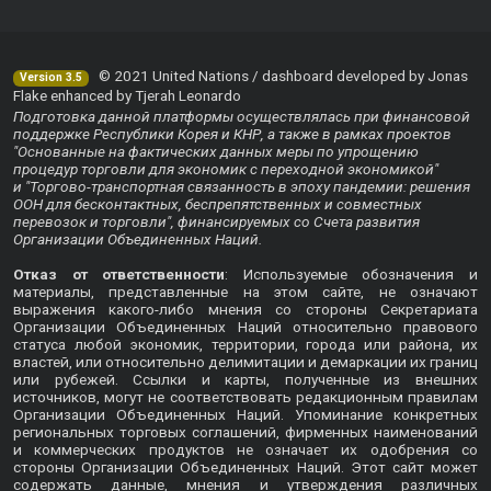
© 2021 United Nations / dashboard developed by Jonas
Version 3.5
Flake enhanced by Tjerah Leonardo
Подготовка данной платформы осуществлялась при финансовой
поддержке Республики Корея и КНР, а также в рамках проектов
"Основанные на фактических данных меры по упрощению
процедур торговли для экономик с переходной экономикой"
и "Торгово-транспортная связанность в эпоху пандемии: решения
ООН для бесконтактных, беспрепятственных и совместных
перевозок и торговли", финансируемых со Счета развития
Организации Объединенных Наций.
Отказ от ответственности
: Используемые обозначения и
материалы, представленные на этом сайте, не означают
выражения какого-либо мнения со стороны Секретариата
Организации Объединенных Наций относительно правового
статуса любой экономик, территории, города или района, их
властей, или относительно делимитации и демаркации их границ
или рубежей. Ссылки и карты, полученные из внешних
источников, могут не соответствовать редакционным правилам
Организации Объединенных Наций. Упоминание конкретных
региональных торговых соглашений, фирменных наименований
и коммерческих продуктов не означает их одобрения со
стороны Организации Объединенных Наций. Этот сайт может
содержать данные, мнения и утверждения различных