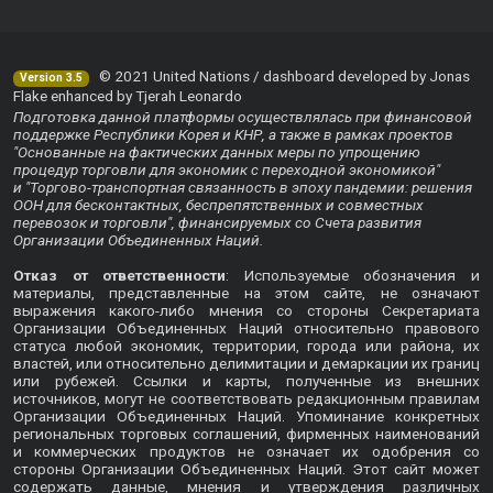
© 2021 United Nations / dashboard developed by Jonas
Version 3.5
Flake enhanced by Tjerah Leonardo
Подготовка данной платформы осуществлялась при финансовой
поддержке Республики Корея и КНР, а также в рамках проектов
"Основанные на фактических данных меры по упрощению
процедур торговли для экономик с переходной экономикой"
и "Торгово-транспортная связанность в эпоху пандемии: решения
ООН для бесконтактных, беспрепятственных и совместных
перевозок и торговли", финансируемых со Счета развития
Организации Объединенных Наций.
Отказ от ответственности
: Используемые обозначения и
материалы, представленные на этом сайте, не означают
выражения какого-либо мнения со стороны Секретариата
Организации Объединенных Наций относительно правового
статуса любой экономик, территории, города или района, их
властей, или относительно делимитации и демаркации их границ
или рубежей. Ссылки и карты, полученные из внешних
источников, могут не соответствовать редакционным правилам
Организации Объединенных Наций. Упоминание конкретных
региональных торговых соглашений, фирменных наименований
и коммерческих продуктов не означает их одобрения со
стороны Организации Объединенных Наций. Этот сайт может
содержать данные, мнения и утверждения различных