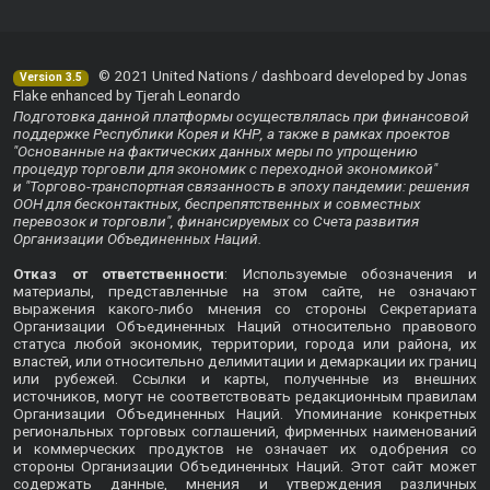
© 2021 United Nations / dashboard developed by Jonas
Version 3.5
Flake enhanced by Tjerah Leonardo
Подготовка данной платформы осуществлялась при финансовой
поддержке Республики Корея и КНР, а также в рамках проектов
"Основанные на фактических данных меры по упрощению
процедур торговли для экономик с переходной экономикой"
и "Торгово-транспортная связанность в эпоху пандемии: решения
ООН для бесконтактных, беспрепятственных и совместных
перевозок и торговли", финансируемых со Счета развития
Организации Объединенных Наций.
Отказ от ответственности
: Используемые обозначения и
материалы, представленные на этом сайте, не означают
выражения какого-либо мнения со стороны Секретариата
Организации Объединенных Наций относительно правового
статуса любой экономик, территории, города или района, их
властей, или относительно делимитации и демаркации их границ
или рубежей. Ссылки и карты, полученные из внешних
источников, могут не соответствовать редакционным правилам
Организации Объединенных Наций. Упоминание конкретных
региональных торговых соглашений, фирменных наименований
и коммерческих продуктов не означает их одобрения со
стороны Организации Объединенных Наций. Этот сайт может
содержать данные, мнения и утверждения различных