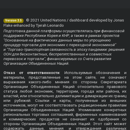
© 2021 United Nations / dashboard developed by Jonas
Version 3.5
Flake enhanced by Tjerah Leonardo
Подготовка данной платформы осуществлялась при финансовой
поддержке Республики Корея и КНР, а также в рамках проектов
"Основанные на фактических данных меры по упрощению
процедур торговли для экономик с переходной экономикой"
и "Торгово-транспортная связанность в эпоху пандемии: решения
ООН для бесконтактных, беспрепятственных и совместных
перевозок и торговли", финансируемых со Счета развития
Организации Объединенных Наций.
Отказ от ответственности
: Используемые обозначения и
материалы, представленные на этом сайте, не означают
выражения какого-либо мнения со стороны Секретариата
Организации Объединенных Наций относительно правового
статуса любой экономик, территории, города или района, их
властей, или относительно делимитации и демаркации их границ
или рубежей. Ссылки и карты, полученные из внешних
источников, могут не соответствовать редакционным правилам
Организации Объединенных Наций. Упоминание конкретных
региональных торговых соглашений, фирменных наименований
и коммерческих продуктов не означает их одобрения со
стороны Организации Объединенных Наций. Этот сайт может
содержать данные, мнения и утверждения различных