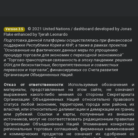
© 2021 United Nations / dashboard developed by Jonas
Version 3.5
Flake enhanced by Tjerah Leonardo
Подготовка данной платформы осуществлялась при финансовой
поддержке Республики Корея и КНР, а также в рамках проектов
"Основанные на фактических данных меры по упрощению
процедур торговли для экономик с переходной экономикой"
и "Торгово-транспортная связанность в эпоху пандемии: решения
ООН для бесконтактных, беспрепятственных и совместных
перевозок и торговли", финансируемых со Счета развития
Организации Объединенных Наций.
Отказ от ответственности
: Используемые обозначения и
материалы, представленные на этом сайте, не означают
выражения какого-либо мнения со стороны Секретариата
Организации Объединенных Наций относительно правового
статуса любой экономик, территории, города или района, их
властей, или относительно делимитации и демаркации их границ
или рубежей. Ссылки и карты, полученные из внешних
источников, могут не соответствовать редакционным правилам
Организации Объединенных Наций. Упоминание конкретных
региональных торговых соглашений, фирменных наименований
и коммерческих продуктов не означает их одобрения со