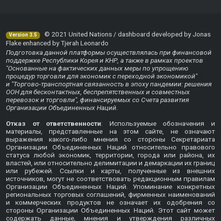
© 2021 United Nations / dashboard developed by Jonas
Version 3.5
Flake enhanced by Tjerah Leonardo
Подготовка данной платформы осуществлялась при финансовой
поддержке Республики Корея и КНР, а также в рамках проектов
"Основанные на фактических данных меры по упрощению
процедур торговли для экономик с переходной экономикой"
и "Торгово-транспортная связанность в эпоху пандемии: решения
ООН для бесконтактных, беспрепятственных и совместных
перевозок и торговли", финансируемых со Счета развития
Организации Объединенных Наций.
Отказ от ответственности
: Используемые обозначения и
материалы, представленные на этом сайте, не означают
выражения какого-либо мнения со стороны Секретариата
Организации Объединенных Наций относительно правового
статуса любой экономик, территории, города или района, их
властей, или относительно делимитации и демаркации их границ
или рубежей. Ссылки и карты, полученные из внешних
источников, могут не соответствовать редакционным правилам
Организации Объединенных Наций. Упоминание конкретных
региональных торговых соглашений, фирменных наименований
и коммерческих продуктов не означает их одобрения со
стороны Организации Объединенных Наций. Этот сайт может
содержать данные, мнения и утверждения различных