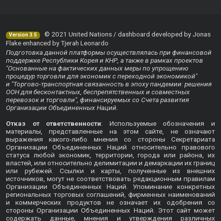
© 2021 United Nations / dashboard developed by Jonas
Version 3.5
Flake enhanced by Tjerah Leonardo
Подготовка данной платформы осуществлялась при финансовой
поддержке Республики Корея и КНР, а также в рамках проектов
"Основанные на фактических данных меры по упрощению
процедур торговли для экономик с переходной экономикой"
и "Торгово-транспортная связанность в эпоху пандемии: решения
ООН для бесконтактных, беспрепятственных и совместных
перевозок и торговли", финансируемых со Счета развития
Организации Объединенных Наций.
Отказ от ответственности
: Используемые обозначения и
материалы, представленные на этом сайте, не означают
выражения какого-либо мнения со стороны Секретариата
Организации Объединенных Наций относительно правового
статуса любой экономик, территории, города или района, их
властей, или относительно делимитации и демаркации их границ
или рубежей. Ссылки и карты, полученные из внешних
источников, могут не соответствовать редакционным правилам
Организации Объединенных Наций. Упоминание конкретных
региональных торговых соглашений, фирменных наименований
и коммерческих продуктов не означает их одобрения со
стороны Организации Объединенных Наций. Этот сайт может
содержать данные, мнения и утверждения различных