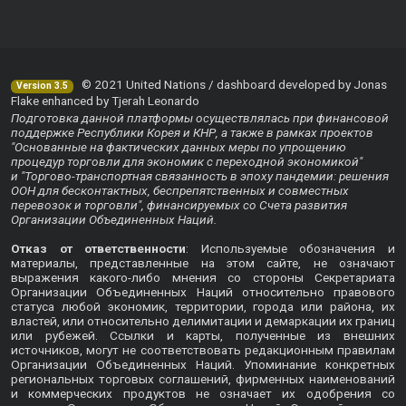
© 2021 United Nations / dashboard developed by Jonas
Version 3.5
Flake enhanced by Tjerah Leonardo
Подготовка данной платформы осуществлялась при финансовой
поддержке Республики Корея и КНР, а также в рамках проектов
"Основанные на фактических данных меры по упрощению
процедур торговли для экономик с переходной экономикой"
и "Торгово-транспортная связанность в эпоху пандемии: решения
ООН для бесконтактных, беспрепятственных и совместных
перевозок и торговли", финансируемых со Счета развития
Организации Объединенных Наций.
Отказ от ответственности
: Используемые обозначения и
материалы, представленные на этом сайте, не означают
выражения какого-либо мнения со стороны Секретариата
Организации Объединенных Наций относительно правового
статуса любой экономик, территории, города или района, их
властей, или относительно делимитации и демаркации их границ
или рубежей. Ссылки и карты, полученные из внешних
источников, могут не соответствовать редакционным правилам
Организации Объединенных Наций. Упоминание конкретных
региональных торговых соглашений, фирменных наименований
и коммерческих продуктов не означает их одобрения со