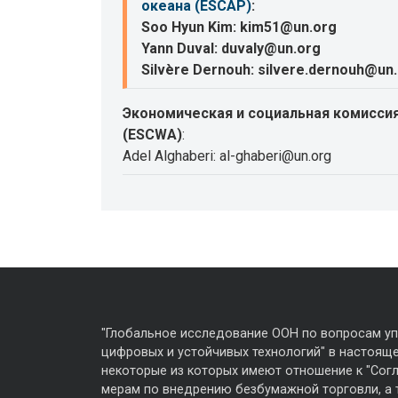
океана (ESCAP)
:
Soo Hyun Kim: kim51@un.org
Yann Duval: duvaly@un.org
Silvère Dernouh: silvere.dernouh@un
Экономическая и социальная комиссия
(ESCWA)
:
Adel Alghaberi: al-ghaberi@un.org
"Глобальное исследование ООН по вопросам у
цифровых и устойчивых технологий" в настояще
некоторые из которых имеют отношение к "Сог
мерам по внедрению безбумажной торговли, а