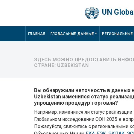
Skip to main content
UN Global
Main navigation
ГЛАВНАЯ
ГЛОБАЛЬНЫЕ ДАННЫЕ
РЕГИОНАЛЬНЫЕ
ЗДЕСЬ МОЖНО ПРЕДОСТАВИТЬ ИНФОР
СТРАНЕ: UZBEKISTAN
Вы обнаружили неточность в данных на
Uzbekistan изменился статус реализа
упрощению процедур торговли?
Например, изменился ли статус реализации
Глобальном исследовании ООН 2025 в воп
Пожалуйста, свяжитесь с региональными к
Объединенных Наций:
ЕКА
,
ЕЭК
,
ЭКЛАК
,
ЭС