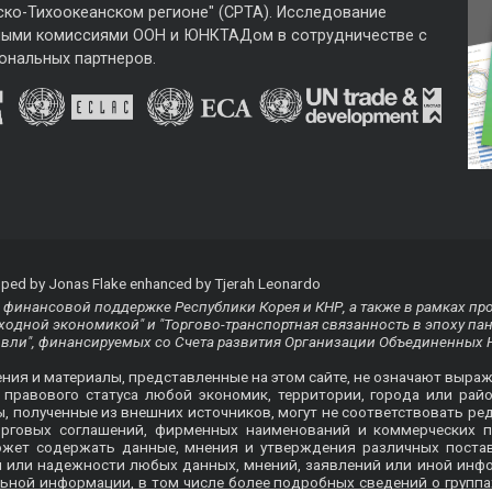
ско-Тихоокеанском регионе" (CPTA). Исследование
ными комиссиями ООН и ЮНКТАДом в сотрудничестве с
ональных партнеров.
ped by Jonas Flake enhanced by Tjerah Leonardo
финансовой поддержке Республики Корея и КНР, а также в рамках пр
одной экономикой" и "Торгово-транспортная связанность в эпоху па
овли", финансируемых со Счета развития Организации Объединенных 
ения и материалы, представленные на этом сайте, не означают выра
равового статуса любой экономик, территории, города или райо
ты, полученные из внешних источников, могут не соответствовать
орговых соглашений, фирменных наименований и коммерческих п
ожет содержать данные, мнения и утверждения различных пост
ти или надежности любых данных, мнений, заявлений или иной ин
ьной информации, в том числе более подробных сведений о группа