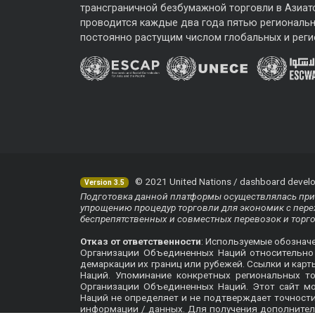
трансграничной безбумажной торговли в Азиат
проводится каждые два года пятью региональ
постоянно растущим числом глобальных и реги
© 2021 United Nations / dashboard develo
Version 3.5
Подготовка данной платформы осуществлялась при 
упрощению процедур торговли для экономик с перех
беспрепятственных и совместных перевозок и торг
Отказ от ответственности
: Используемые обознач
Организации Объединенных Наций относительно п
демаркации их границ или рубежей. Ссылки и кар
Наций. Упоминание конкретных региональных т
Организации Объединенных Наций. Этот сайт м
Наций не определяет и не подтверждает точнос
информации / данных. Для получения дополнител