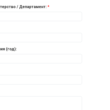
терство / Департамент:
я (год):