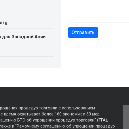
.org
 для Западной Азии
прощения процедур торговли с использованием
е время охватывает более 160 экономик и 60 мер,
лашению ВТО об упрощении процедур торговли" (TFA),
 также к "Рамочному соглашению об упрощении процедур