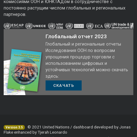
комиссиями ООН и ЮНКТАДом в сотрудничестве с
постоянно растущим числом глобальных и региональных
партнеров.
Глобальный отчет 2023
Глобальный и региональные отчеты
Исследования ООН по вопросам
упрощения процедур торговли с
использованием цифровых и
устойчивых технологий можно скачать
здесь:
СКАЧАТЬ
© 2021 United Nations / dashboard developed by Jonas
Version 3.5
Flake enhanced by Tjerah Leonardo