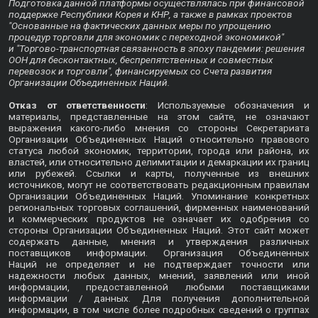
Подготовка данной платформы осуществлялась при финансовой
поддержке Республики Корея и КНР, а также в рамках проектов
"Основанные на фактических данных меры по упрощению
процедур торговли для экономик с переходной экономикой"
и "Торгово-транспортная связанность в эпоху пандемии: решения
ООН для бесконтактных, беспрепятственных и совместных
перевозок и торговли", финансируемых со Счета развития
Организации Объединенных Наций.
Отказ от ответственности
: Используемые обозначения и
материалы, представленные на этом сайте, не означают
выражения какого-либо мнения со стороны Секретариата
Организации Объединенных Наций относительно правового
статуса любой экономик, территории, города или района, их
властей, или относительно делимитации и демаркации их границ
или рубежей. Ссылки и карты, полученные из внешних
источников, могут не соответствовать редакционным правилам
Организации Объединенных Наций. Упоминание конкретных
региональных торговых соглашений, фирменных наименований
и коммерческих продуктов не означает их одобрения со
стороны Организации Объединенных Наций. Этот сайт может
содержать данные, мнения и утверждения различных
поставщиков информации. Организация Объединенных
Наций не определяет и не подтверждает точности или
надежности любых данных, мнений, заявлений или иной
информации, предоставленной любыми поставщиками
информации / данных. Для получения дополнительной
информации, в том числе более подробных сведений о группах