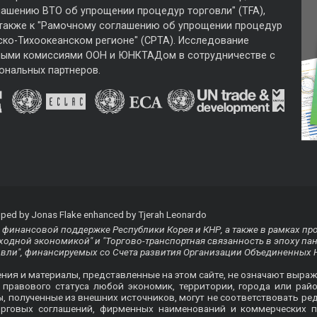
лашению ВТО об упрощении процедур торговли" (TFA),
 также к "Рамочному соглашению об упрощении процедур
ско-Тихоокеанском регионе" (CPTA). Исследование
ными комиссиями ООН и ЮНКТАДом в сотрудничестве с
ональных партнеров.
ped by Jonas Flake enhanced by Tjerah Leonardo
финансовой поддержке Республики Корея и КНР, а также в рамках пр
одной экономикой" и "Торгово-транспортная связанность в эпоху па
овли", финансируемых со Счета развития Организации Объединенных 
ения и материалы, представленные на этом сайте, не означают выра
равового статуса любой экономик, территории, города или райо
ты, полученные из внешних источников, могут не соответствовать
орговых соглашений, фирменных наименований и коммерческих п