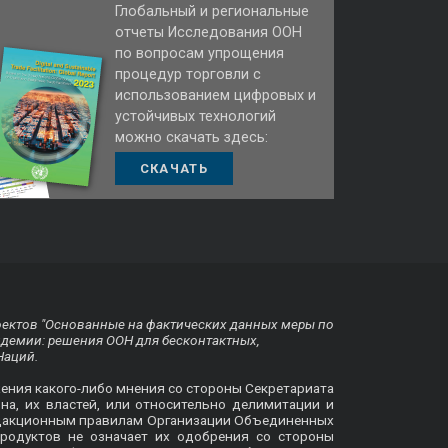
Глобальный и региональные
отчеты Исследования ООН
по вопросам упрощения
процедур торговли с
использованием цифровых и
устойчивых технологий
можно скачать здесь:
СКАЧАТЬ
оектов "Основанные на фактических данных меры по
ндемии: решения ООН для бесконтактных,
Наций.
жения какого-либо мнения со стороны Секретариата
на, их властей, или относительно делимитации и
 редакционным правилам Организации Объединенных
родуктов не означает их одобрения со стороны