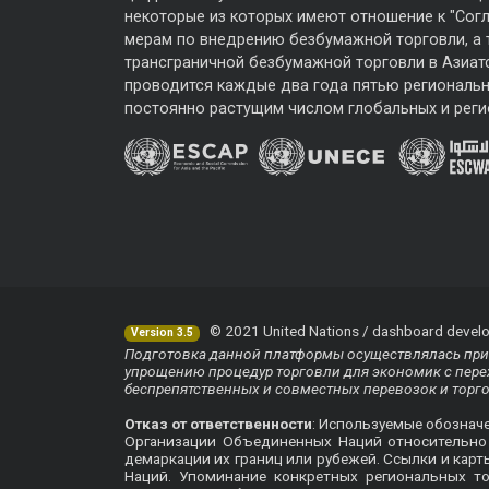
некоторые из которых имеют отношение к "Сог
мерам по внедрению безбумажной торговли, а
трансграничной безбумажной торговли в Азиат
проводится каждые два года пятью региональ
постоянно растущим числом глобальных и реги
© 2021 United Nations / dashboard develo
Version 3.5
Подготовка данной платформы осуществлялась при 
упрощению процедур торговли для экономик с перех
беспрепятственных и совместных перевозок и торг
Отказ от ответственности
: Используемые обознач
Организации Объединенных Наций относительно п
демаркации их границ или рубежей. Ссылки и кар
Наций. Упоминание конкретных региональных т