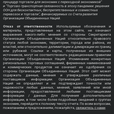
процедур торговли для экономик с переходной экономикой"
и "Торгово-транспортная связанность в эпоху пандемии: решения
ООН для бесконтактных, беспрепятственных и совместных
перевозок и торговли", финансируемых со Счета развития
Организации Объединенных Наций.
Отказ от ответственности
: Используемые обозначения и
материалы, представленные на этом сайте, не означают
выражения какого-либо мнения со стороны Секретариата
Организации Объединенных Наций относительно правового
статуса любой экономик, территории, города или района, их
властей, или относительно делимитации и демаркации их границ
или рубежей. Ссылки и карты, полученные из внешних
источников, могут не соответствовать редакционным правилам
Организации Объединенных Наций. Упоминание конкретных
региональных торговых соглашений, фирменных наименований
и коммерческих продуктов не означает их одобрения со
стороны Организации Объединенных Наций. Этот сайт может
содержать данные, мнения и утверждения различных
поставщиков информации. Организация Объединенных
Наций не определяет и не подтверждает точности или
надежности любых данных, мнений, заявлений или иной
информации, предоставленной любыми поставщиками
информации / данных. Для получения дополнительной
информации, в том числе более подробных сведений о группах
экономик, перейдите к
полному тексту отчета
. По всем вопросам,
пожеланиям и предложениям, пожалуйста,
свяжитесь с нами
.