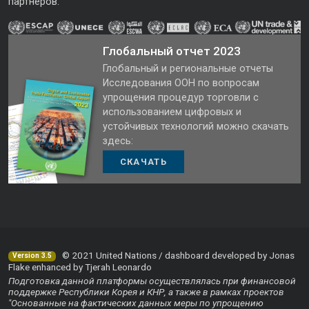
партнеров.
Глобальный отчет 2023
Глобальный и региональные отчеты
Исследования ООН по вопросам
упрощения процедур торговли с
использованием цифровых и
устойчивых технологий можно скачать
здесь:
СКАЧАТЬ
© 2021 United Nations / dashboard developed by Jonas
Version 3.5
Flake enhanced by Tjerah Leonardo
Подготовка данной платформы осуществлялась при финансовой
поддержке Республики Корея и КНР, а также в рамках проектов
"Основанные на фактических данных меры по упрощению