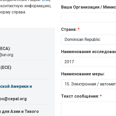
я контактную информацию,
Ваша Организация / Минис
форму справа.
Страна:
(ECA)
:
Наименование исследовани
@un.org
(ECE)
:
Наименование меры:
ской Америки и
Текст сообщения:
ros@cepal.org
 для Азии и Тихого