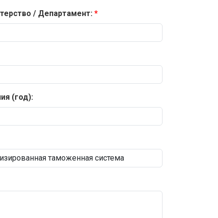
терство / Департамент:
я (год):