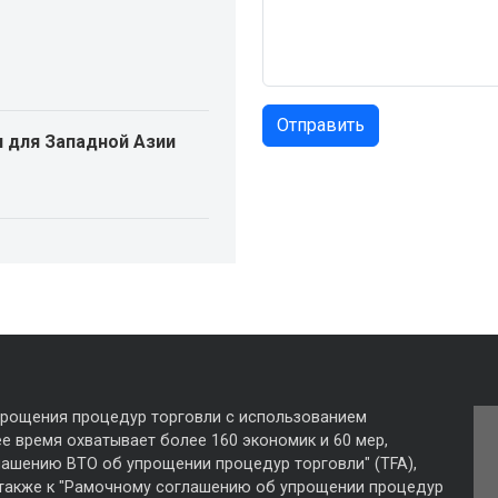
 для Западной Азии
прощения процедур торговли с использованием
е время охватывает более 160 экономик и 60 мер,
лашению ВТО об упрощении процедур торговли" (TFA),
 также к "Рамочному соглашению об упрощении процедур