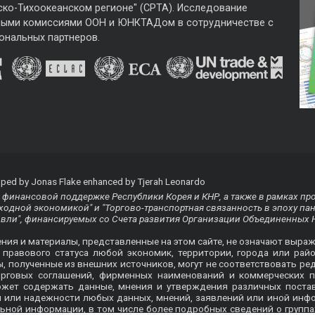
ско-Тихоокеанском регионе" (CPTA). Исследование
ными комиссиями ООН и ЮНКТАДом в сотрудничестве с
ональных партнеров.
ped by Jonas Flake enhanced by Tjerah Leonardo
финансовой поддержке Республики Корея и КНР, а также в рамках пр
одной экономикой" и "Торгово-транспортная связанность в эпоху па
овли", финансируемых со Счета развития Организации Объединенных 
ения и материалы, представленные на этом сайте, не означают выра
равового статуса любой экономик, территории, города или райо
ты, полученные из внешних источников, могут не соответствовать
орговых соглашений, фирменных наименований и коммерческих п
ожет содержать данные, мнения и утверждения различных пост
ти или надежности любых данных, мнений, заявлений или иной ин
ьной информации, в том числе более подробных сведений о группа