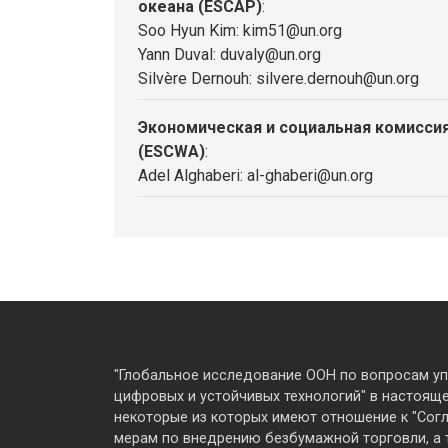
океана (ESCAP)
:
Soo Hyun Kim: kim51@un.org
Yann Duval: duvaly@un.org
Silvère Dernouh: silvere.dernouh@un.org
Экономическая и социальная комиссия
(ESCWA)
:
Adel Alghaberi: al-ghaberi@un.org
"Глобальное исследование ООН по вопросам у
цифровых и устойчивых технологий" в настояще
некоторые из которых имеют отношение к "Сог
мерам по внедрению безбумажной торговли, а