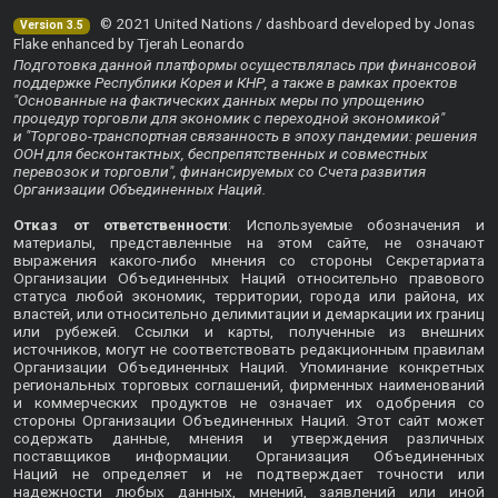
© 2021 United Nations / dashboard developed by Jonas
Version 3.5
Flake enhanced by Tjerah Leonardo
Подготовка данной платформы осуществлялась при финансовой
поддержке Республики Корея и КНР, а также в рамках проектов
"Основанные на фактических данных меры по упрощению
процедур торговли для экономик с переходной экономикой"
и "Торгово-транспортная связанность в эпоху пандемии: решения
ООН для бесконтактных, беспрепятственных и совместных
перевозок и торговли", финансируемых со Счета развития
Организации Объединенных Наций.
Отказ от ответственности
: Используемые обозначения и
материалы, представленные на этом сайте, не означают
выражения какого-либо мнения со стороны Секретариата
Организации Объединенных Наций относительно правового
статуса любой экономик, территории, города или района, их
властей, или относительно делимитации и демаркации их границ
или рубежей. Ссылки и карты, полученные из внешних
источников, могут не соответствовать редакционным правилам
Организации Объединенных Наций. Упоминание конкретных
региональных торговых соглашений, фирменных наименований
и коммерческих продуктов не означает их одобрения со
стороны Организации Объединенных Наций. Этот сайт может
содержать данные, мнения и утверждения различных
поставщиков информации. Организация Объединенных
Наций не определяет и не подтверждает точности или
надежности любых данных, мнений, заявлений или иной