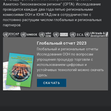
Азиатско-Тихоокеанском регионе" (CPTA). Исследование
проводится каждые два года пятью региональными
комиссиями ООН и ЮНКТАДом в сотрудничестве с
постоянно растущим числом глобальных и региональных
партнеров.
Глобальный отчет 2023
Глобальный и региональные отчеты
Исследования ООН по вопросам
упрощения процедур торговли с
использованием цифровых и
устойчивых технологий можно скачать
здесь:
СКАЧАТЬ