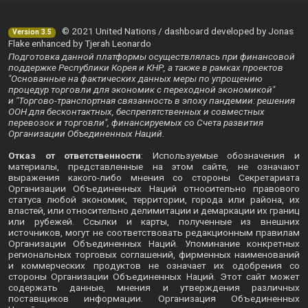
© 2021 United Nations / dashboard developed by Jonas
Version 3.5
Flake enhanced by Tjerah Leonardo
Подготовка данной платформы осуществлялась при финансовой
поддержке Республики Корея и КНР, а также в рамках проектов
"Основанные на фактических данных меры по упрощению
процедур торговли для экономик с переходной экономикой"
и "Торгово-транспортная связанность в эпоху пандемии: решения
ООН для бесконтактных, беспрепятственных и совместных
перевозок и торговли", финансируемых со Счета развития
Организации Объединенных Наций.
Отказ от ответственности
: Используемые обозначения и
материалы, представленные на этом сайте, не означают
выражения какого-либо мнения со стороны Секретариата
Организации Объединенных Наций относительно правового
статуса любой экономик, территории, города или района, их
властей, или относительно делимитации и демаркации их границ
или рубежей. Ссылки и карты, полученные из внешних
источников, могут не соответствовать редакционным правилам
Организации Объединенных Наций. Упоминание конкретных
региональных торговых соглашений, фирменных наименований
и коммерческих продуктов не означает их одобрения со
стороны Организации Объединенных Наций. Этот сайт может
содержать данные, мнения и утверждения различных
поставщиков информации. Организация Объединенных