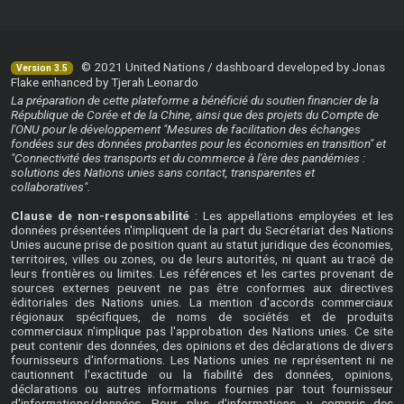
© 2021 United Nations / dashboard developed by Jonas
Version 3.5
Flake enhanced by Tjerah Leonardo
La préparation de cette plateforme a bénéficié du soutien financier de la
République de Corée et de la Chine, ainsi que des projets du Compte de
l'ONU pour le développement "Mesures de facilitation des échanges
fondées sur des données probantes pour les économies en transition" et
"Connectivité des transports et du commerce à l'ère des pandémies :
solutions des Nations unies sans contact, transparentes et
collaboratives".
Clause de non-responsabilité
: Les appellations employées et les
données présentées n'impliquent de la part du Secrétariat des Nations
Unies aucune prise de position quant au statut juridique des économies,
territoires, villes ou zones, ou de leurs autorités, ni quant au tracé de
leurs frontières ou limites. Les références et les cartes provenant de
sources externes peuvent ne pas être conformes aux directives
éditoriales des Nations unies. La mention d'accords commerciaux
régionaux spécifiques, de noms de sociétés et de produits
commerciaux n'implique pas l'approbation des Nations unies. Ce site
peut contenir des données, des opinions et des déclarations de divers
fournisseurs d'informations. Les Nations unies ne représentent ni ne
cautionnent l'exactitude ou la fiabilité des données, opinions,
déclarations ou autres informations fournies par tout fournisseur
d'informations/données. Pour plus d'informations, y compris des