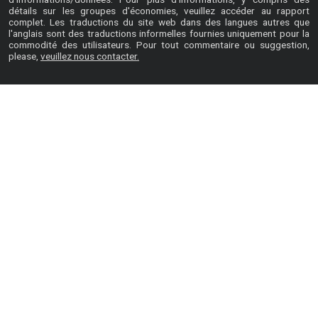
détails sur les groupes d'économies, veuillez accéder au
rapport
complet
. Les traductions du site web dans des langues autres que
l'anglais sont des traductions informelles fournies uniquement pour la
commodité des utilisateurs. Pour tout commentaire ou suggestion,
please,
veuillez nous contacter.