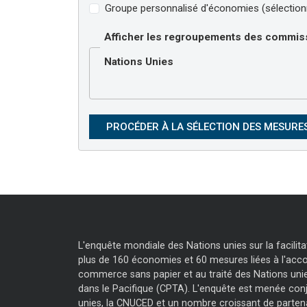
Groupe personnalisé d'économies (sélectionn
Afficher les regroupements des commis
Nations Unies
L'enquête mondiale des Nations unies sur la facili
plus de 160 économies et 60 mesures liées à l'accor
commerce sans papier et au traité des Nations unie
dans le Pacifique (CPTA). L'enquête est menée con
unies, la CNUCED et un nombre croissant de parten