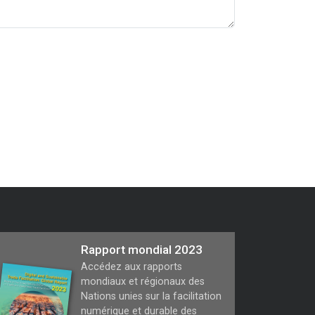
Rapport mondial 2023
Accédez aux rapports
mondiaux et régionaux des
Nations unies sur la facilitation
numérique et durable des