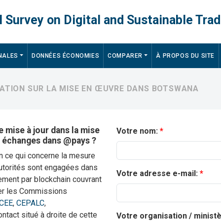
 Survey on Digital and Sustainable Trad
NALES
DONNÉES ÉCONOMIES
COMPARER
À PROPOS DU SITE
RMATION SUR LA MISE EN ŒUVRE DANS BOTSWANA
 mise à jour dans la mise
Votre nom:
s échanges dans @pays ?
en ce qui concerne la mesure
autorités sont engagées dans
Votre adresse e-mail:
ement par blockchain couvrant
ter les Commissions
CEE
,
CEPALC
,
contact situé à droite de cette
Votre organisation / minist