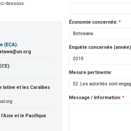
 ci-dessous.
Économie concernée:
e (ECA)
:
Enquête concernée (année)
katawa@un.org
ECE)
:
Mesure pertinente:
latine et les Caraïbes
Message / Information:
al.org
'Asie et le Pacifique