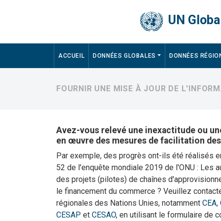
Skip to main content
UN Global
Main navigation
ACCUEIL
DONNÉES GLOBALES
DONNÉES RÉGIO
FOURNIR UNE MISE À JOUR DE L'INFO
Avez-vous relevé une inexactitude ou une
en œuvre des mesures de facilitation de
Par exemple, des progrès ont-ils été réalisés 
52 de l'enquête mondiale 2019 de l'ONU : Les 
des projets (pilotes) de chaînes d'approvisionn
le financement du commerce ? Veuillez contac
régionales des Nations Unies, notamment
CEA
,
CESAP
et
CESAO
, en utilisant le formulaire de 