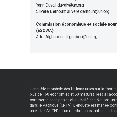
Yann Duval: duvaly@un.org
Silvère Dernouh: silvere.dernouh@un.org
Commission économique et sociale pour 
(ESCWA)
:
Adel Alghaberi: al-ghaberi@un.org
L'enquête mondiale des Nations unies sur la facili
plus de 160 économies et 60 mesures liées à l'accor
commerce sans papier et au traité des Nations unie
dans le Pacifique (CPTA). L'enquête est menée con
unies, la CNUCED et un nombre croissant de parten