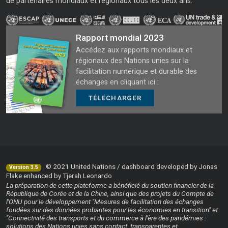
de partenaires mondiaux et régionaux tous les deux ans.
Rapport mondial 2023
Accédez aux rapports mondiaux et
régionaux des Nations unies sur la
facilitation numérique et durable des
échanges en cliquant ici :
TÉLÉCHARGER
© 2021 United Nations / dashboard developed by Jonas
Version 3.5
Flake enhanced by Tjerah Leonardo
La préparation de cette plateforme a bénéficié du soutien financier de la
République de Corée et de la Chine, ainsi que des projets du Compte de
l'ONU pour le développement "Mesures de facilitation des échanges
fondées sur des données probantes pour les économies en transition" et
"Connectivité des transports et du commerce à l'ère des pandémies :
solutions des Nations unies sans contact, transparentes et