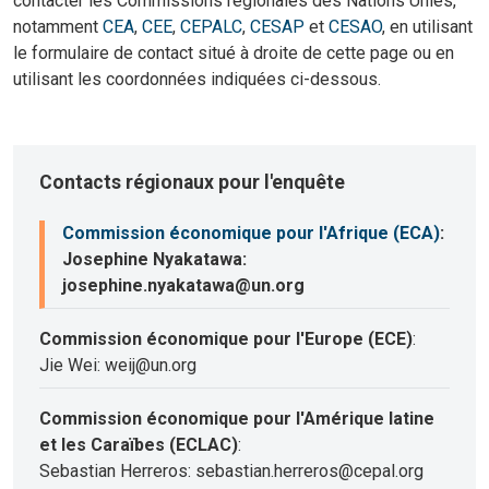
contacter les Commissions régionales des Nations Unies,
notamment
CEA
,
CEE
,
CEPALC
,
CESAP
et
CESAO
, en utilisant
le formulaire de contact situé à droite de cette page ou en
utilisant les coordonnées indiquées ci-dessous.
Contacts régionaux pour l'enquête
Commission économique pour l'Afrique (ECA)
:
Josephine Nyakatawa:
josephine.nyakatawa@un.org
Commission économique pour l'Europe (ECE)
:
Jie Wei: weij@un.org
Commission économique pour l'Amérique latine
et les Caraïbes (ECLAC)
:
Sebastian Herreros: sebastian.herreros@cepal.org